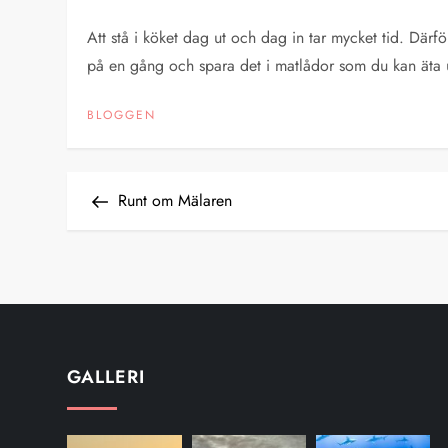
Att stå i köket dag ut och dag in tar mycket tid. Därf
på en gång och spara det i matlådor som du kan äta
BLOGGEN
I
Previous
Runt om Mälaren
Post
n
l
ä
GALLERI
g
g