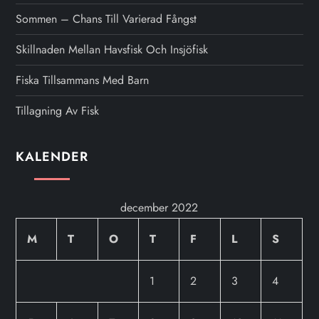
Sommen – Chans Till Varierad Fångst
Skillnaden Mellan Havsfisk Och Insjöfisk
Fiska Tillsammans Med Barn
Tillagning Av Fisk
KALENDER
december 2022
M
T
O
T
F
L
S
1
2
3
4