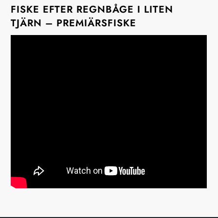
FISKE EFTER REGNBÅGE I LITEN
a
TJÄRN – PREMIÄRSFISKE
v
i
g
e
r
i
n
g