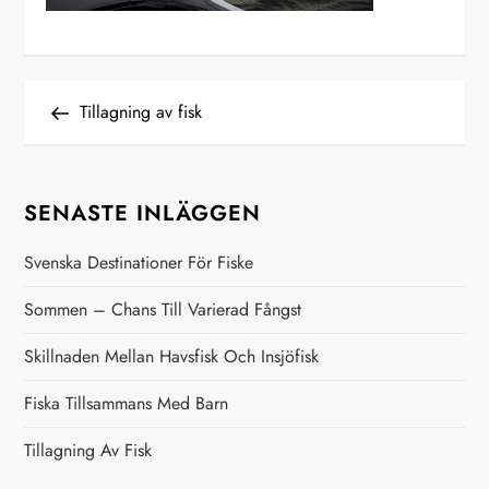
I
Previous
Tillagning av fisk
Post
n
SENASTE INLÄGGEN
l
ä
Svenska Destinationer För Fiske
Sommen – Chans Till Varierad Fångst
g
Skillnaden Mellan Havsfisk Och Insjöfisk
g
Fiska Tillsammans Med Barn
s
Tillagning Av Fisk
n