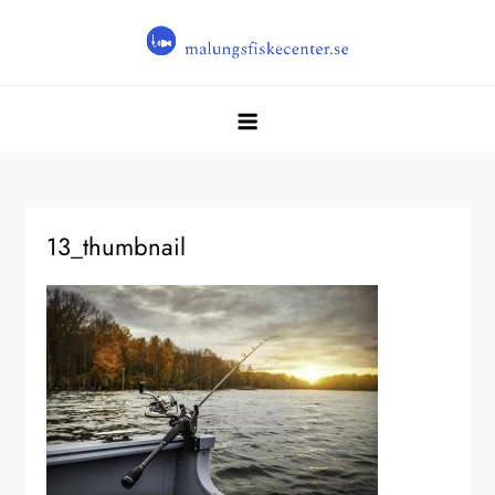
Skip
to
content
Malungsfiskecenter.se
Malungsfiskecenter.se
13_thumbnail